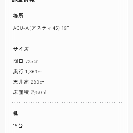
場所
ACU-A(アスティ45) 16F
サイズ
間口 725㎝
奥行 1,363㎝
天井高 280㎝
床面積 約80㎡
机
15台