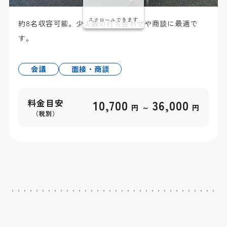
会議室1601
会議室
〜20名
スクロールできます
約8名収容可能。少人数の打ち合わせや商談に最適で
す。
会議
面接・商談
10,700
36,000
料金目安
～
円
円
（税別）