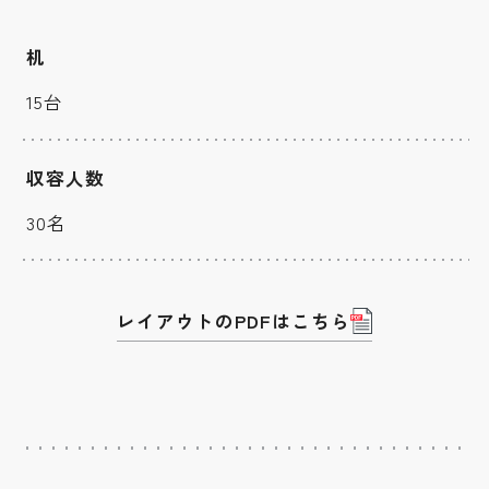
机
15台
収容人数
30名
レイアウトのPDFはこちら