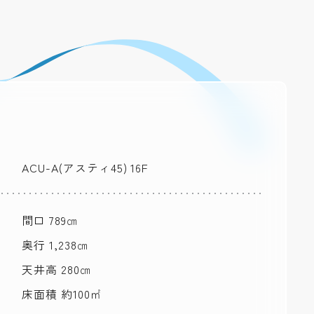
ACU-A(アスティ45) 16F
間口 789㎝
奥行 1,238㎝
天井高 280㎝
床面積 約100㎡